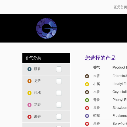
正元首
您选择的产品
香气分类
香气
Product
醛香
木香
Folrosia
龙涎
柑橘
Linalyl F
木香
Oxyoctal
柑橘
青香
Phenyl E
花香
果香
Strawber
药草
Freskom
果香
果香
Berryflor