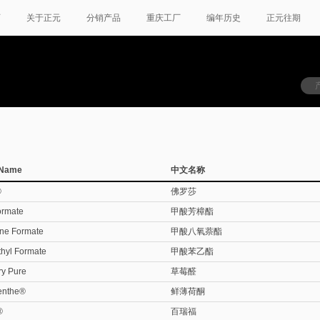
页
关于正元
分销产品
重庆工厂
编年历史
正元往期
 Name
中文名称
®
佛罗莎
ormate
甲酸芳樟酯
ine Formate
甲酸八氧萘酯
thyl Formate
甲酸苯乙酯
ry Pure
草莓醛
enthe®
鲜薄荷酮
®
百瑞福