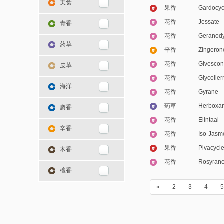
美食
果香
Gardocy
花香
Jessate
青香
花香
Geranod
药草
辛香
Zingeron
花香
Givesco
皮革
花香
Glycolier
海洋
花香
Gyrane
药草
Herboxa
麝香
花香
Elintaal
辛香
花香
Iso-Jasm
果香
Pivacycl
木香
花香
Rosyran
檀香
«
2
3
4