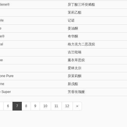
clene®
异丁酸三环癸烯酯
茉莉乙酯
yle
记诺
e
姜油酮
ne®
奇华酮
ral
格力克力二恶茂烷
吉兰吡喃
ne
薰衣草恶烷
爱林太尔
one Pure
异茉莉酮
ene
新戊酯
e Super
芳香玫瑰醚
5
6
7
8
9
10
11
12
»