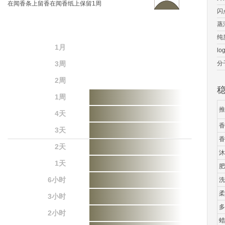
在闻香条上留香在闻香纸上保留1周
闪
蒸
纯
1月
lo
3周
分
2周
1周
推
4天
香
3天
香
2天
沐
1天
肥
6小时
洗
柔
3小时
多
2小时
蜡