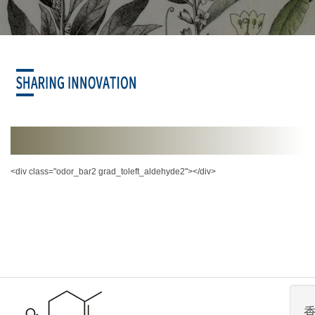
<div class="odor_bar2 grad_toleft_aldehyde2"></div>