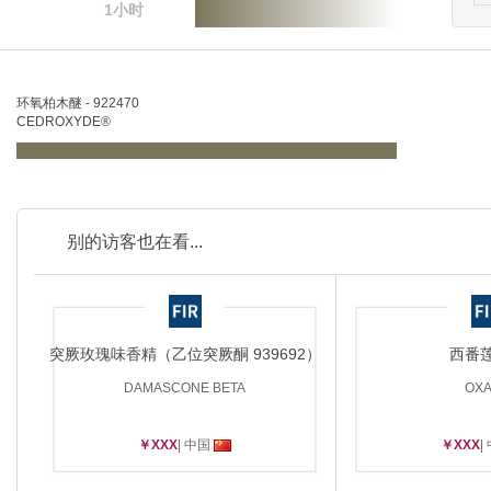
1小时
环氧柏木醚 - 922470
CEDROXYDE®
别的访客也在看...
突厥玫瑰味香精（乙位突厥酮 939692）
西番
DAMASCONE BETA
OX
￥XXX
| 中国
￥XXX
|