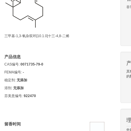
非
三甲基-1,3-氧杂双环[10.1.0]十三-4,8-二烯
产品信息
CAS编号:
0071735-79-0
其
FEMA编号:
-
的
稳定剂:
无添加
溶剂:
无添加
芬美意编号:
922470
留香时间
外