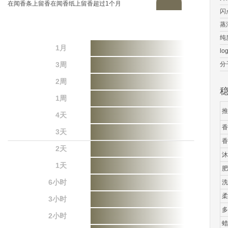
在闻香条上留香在闻香纸上留香超过1个月
闪
蒸
纯
1月
lo
3周
分
2周
1周
推
4天
香
3天
香
2天
沐
1天
肥
6小时
洗
柔
3小时
多
2小时
蜡