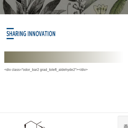
<div class="odor_bar2 grad_toleft_aldehyde2"></div>