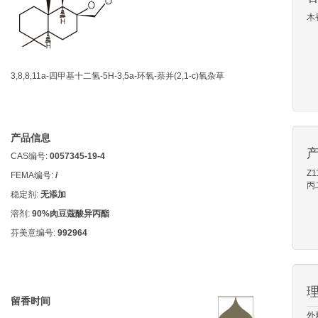
木
3,8,8,11a-四甲基十二氢-5H-3,5a-环氧-萘并(2,1-c)氧杂草
产品信息
CAS编号:
0057345-19-4
Z
FEMA编号:
/
丙
稳定剂:
无添加
溶剂:
90%肉豆蔻酸异丙酯
芬美意编号:
992964
留香时间
外