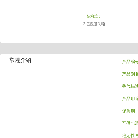
结构式：
2-乙酰基呋喃
常规介绍
产品编
产品别
香气描
产品用
保质期
可供包
稳定性