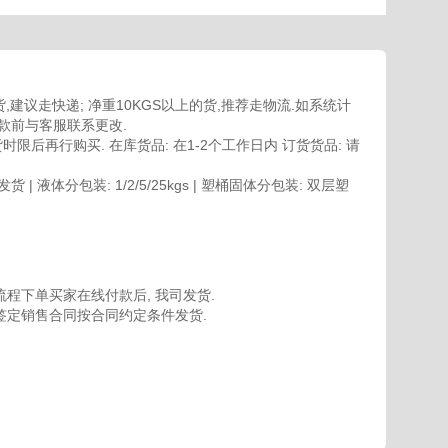
,建议走快递; 净重10KGS以上的货,推荐走物流.如系统计
款前与客服联系更改.
限后再行购买. 在库货品: 在1-2个工作日内 订货货品: 请
| 液体分包装: 1/2/5/25kgs | 塑桶固体分包装: 双层塑
程下单买家在线付款后, 我司发货.
签定销售合同按合同约定条件发货.