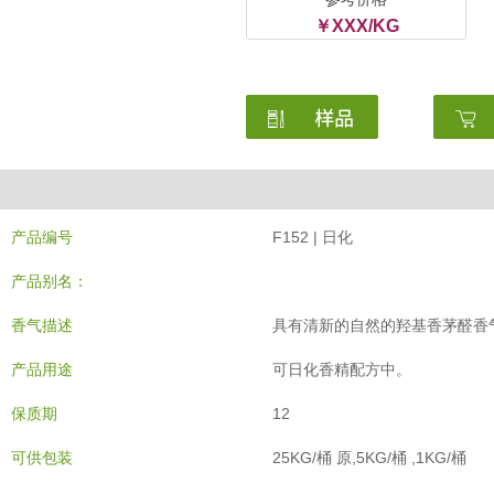
￥XXX/KG
产品编号
F152 | 日化
产品别名：
香气描述
具有清新的自然的羟基香茅醛香
产品用途
可日化香精配方中。
保质期
12
可供包装
25KG/桶 原,5KG/桶 ,1KG/桶