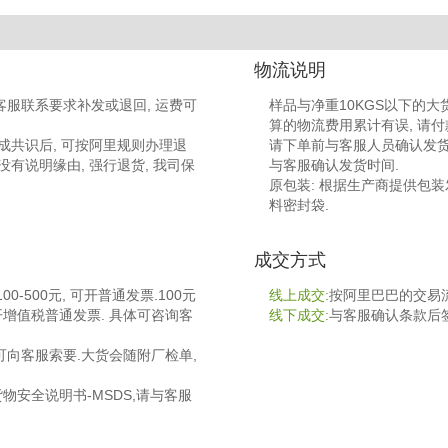
物流说明
客服联系要求补发或退回, 运费可
样品与净重10KGS以下的大货
算的物流费用累计有误, 请付
成共识后, 可按阿里规则办理退
请下单前与客服人员确认发货时
没有说明缘由, 强行退货, 我司保
与客服确认发货时间.
原包装: 根据生产商提供包装发货 
料密封袋.
成交方式
-500元, 可开普通发票.100元
线上成交:
按阿里巴巴的交易流
开增值税普通发票. 具体可咨询客
线下成交:
与客服确认条款后
可向客服索要.大货会随附厂检单,
物安全说明书-MSDS,请与客服