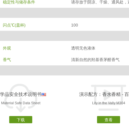
稳定性与储存条件
请存放于阴凉、干燥、通风处，
闪点℃(盖杯)
100
外观
透明无色液体
香气
清新自然的羟基香茅醛香气
学品安全技术说明书
演示配方：香水香精 - 
Material Safe Data Sheet
Lily in the Vally M304
下载
查看