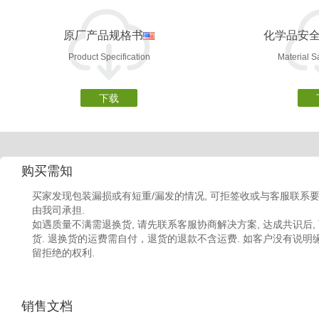
原厂产品规格书
化学品安
Product Specification
Material S
下载
购买需知
买家发现包装漏损或有短重/漏发的情况, 可拒签收或与客服联系要
由我司承担.
如遇质量不满需退换货, 请先联系客服协商解决方案, 达成共识后,
货. 退换货的运费需自付，退货的退款不含运费. 如客户没有说明缘由
留拒绝的权利.
销售文档