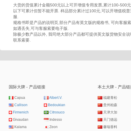
大货的货值累计金额500元以上可开增值专用发票,累计100-500元,
以下可累计但暂不能开票. 样品部分累计过100元,可以开增值税普
服.
规格书即是产品的说明页,部分产品有英文版的规格书, 可向客服索
如遇丢失,可与客服索要电子版.
除极少数产品以外, 我司绝大部分产品都可提供英文版货物安全说明
联系索要.
国际大牌 - 产品链接
本土大牌 - 产品链
Capua
Albert.V.
福建青松
Callison
Bedoukian
贵州柏森
Firmenich
Citrosuco
天津大加
Givaudan
Indesso
天门德远
Kalama
Zeon
馨瑞香料