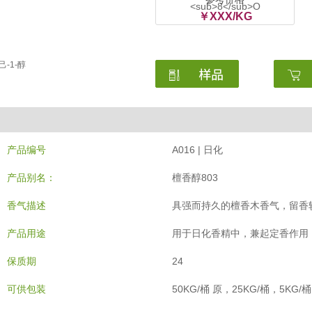
<sub>8</sub>O
￥XXX/KG
环己-1-醇
产品编号
A016 | 日化
产品别名：
檀香醇803
香气描述
具强而持久的檀香木香气，留香
产品用途
用于日化香精中，兼起定香作用
保质期
24
可供包装
50KG/桶 原，25KG/桶，5KG/