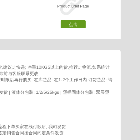
Product Brief Page
点击
,建议走快递; 净重10KGS以上的货,推荐走物流.如系统计
款前与客服联系更改.
限后再行购买. 在库货品: 在1-2个工作日内 订货货品: 请
| 液体分包装: 1/2/5/25kgs | 塑桶固体分包装: 双层塑
程下单买家在线付款后, 我司发货.
签定销售合同按合同约定条件发货.