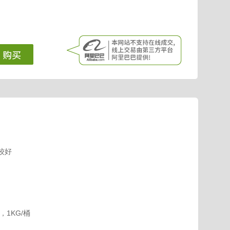
较好
桶，1KG/桶