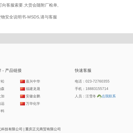
可向客服索要.大货会随附厂检单,
物安全说明书-MSDS,请与客服
 - 产品链接
快速客服
青松
嘉兴中华
电话：023-72760355
柏森
福建龙晟
手机：18883155714
大加
安徽金鹏
人员：汪雪冬
点我联系
德远
万华化学
香料
ved | 北京北达正元科技有限公司 | 重庆正元商贸有限公司