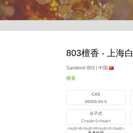
803檀香 - 上海
Sanderol 803 |
中国
檀香
CAS
66068-84-6
分子式
C<sub>1</sub>
<sub>6</sub>H<sub>2</sub>
参考价格