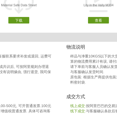
Material Safe Data Sheet
Lily in the Vally M304
下载
查看
物流说明
客服联系要求补发或退回, 运费可
样品与净重10KGS以下的大货
算的物流费用累计有误, 请付
成共识后, 可按阿里规则办理退
请下单前与客服人员确认发货时
没有说明缘由, 强行退货, 我司保
与客服确认发货时间.
原包装: 根据生产商提供包装发货 
料密封袋.
成交方式
-500元, 可开普通发票.100元
线上成交:
按阿里巴巴的交易流
开增值税普通发票. 具体可咨询客
线下成交:
与客服确认条款后