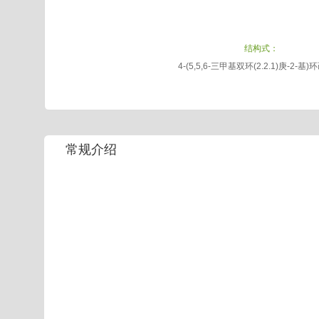
结构式：
4-(5,5,6-三甲基双环(2.2.1)庚-2-基)
常规介绍