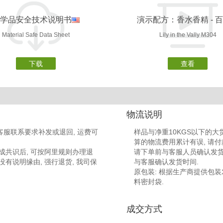
学品安全技术说明书
演示配方：香水香精 - 
Material Safe Data Sheet
Lily in the Vally M304
下载
查看
物流说明
客服联系要求补发或退回, 运费可
样品与净重10KGS以下的大货
算的物流费用累计有误, 请付
成共识后, 可按阿里规则办理退
请下单前与客服人员确认发货时
没有说明缘由, 强行退货, 我司保
与客服确认发货时间.
原包装: 根据生产商提供包装发货 
料密封袋.
成交方式