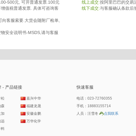
-500元, 可开普通发票.100元
线上成交:
按阿里巴巴的交易流
开增值税普通发票. 具体可咨询客
线下成交:
与客服确认条款后
可向客服索要.大货会随附厂检单,
物安全说明书-MSDS,请与客服
 - 产品链接
快速客服
青松
嘉兴中华
电话：023-72760355
柏森
福建龙晟
手机：18883155714
大加
安徽金鹏
人员：汪雪冬
点我联系
德远
万华化学
香料