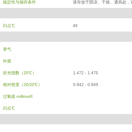
稳定性与储存条件
请存放于阴凉、干燥、通风处，避
闪点℃
49
香气
外观
折光指数（20℃）
1.472 - 1.475
相对密度（20/20℃）
0.842 - 0.849
过氧值 millimol/l
闪点℃