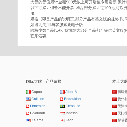
大货的货值累计金额500元以上可开增值专用发票,累计100
以下可累计但暂不能开票. 样品部分累计过100元,可以
服.
规格书即是产品的说明页,部分产品有英文版的规格书, 
如遇丢失,可与客服索要电子版.
除极少数产品以外, 我司绝大部分产品都可提供英文版货
联系索要.
国际大牌 - 产品链接
本土大牌
Capua
Albert.V.
福建
Callison
Bedoukian
贵州
Firmenich
Citrosuco
天津
Givaudan
Indesso
天门
Kalama
Zeon
馨瑞