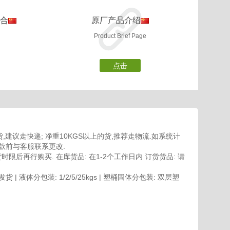
百合
原厂产品介绍
Product Brief Page
点击
,建议走快递; 净重10KGS以上的货,推荐走物流.如系统计
款前与客服联系更改.
限后再行购买. 在库货品: 在1-2个工作日内 订货货品: 请
| 液体分包装: 1/2/5/25kgs | 塑桶固体分包装: 双层塑