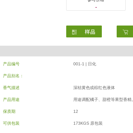
-
产品编号
001-1 | 日化
产品别名：
香气描述
深桔黄色或棕红色液体
产品用途
用途调配橘子、甜橙等果型香精
保质期
12
可供包装
173KGS 原包装