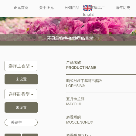
正元首页
关于正元
分销产品
重庆工厂
编年历史
English
正元往期
联系我们
芬美意香料在线产品目录
产品名称
选择主香型
PRODUCT NAME
顺式对叔丁基环己酯®
LORYSIA®
选择副香型
五月铃兰醇
MAYOL®
麝香烯酮
MUSCENONE®
麝香酮 962195