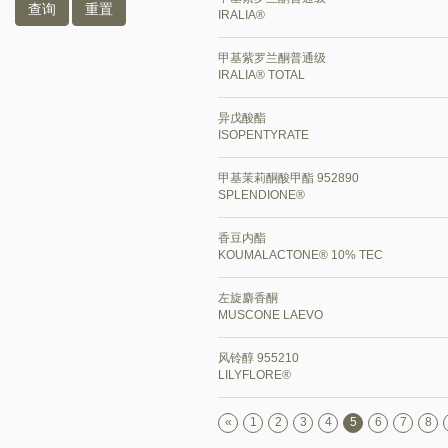
查询
重置
IRALIA®
甲基紫罗兰酮普通级
IRALIA® TOTAL
异戊酸酯
ISOPENTYRATE
甲基茉莉酮酸甲酯 952890
SPLENDIONE®
香豆内酯
KOUMALACTONE® 10% TEC
左旋麝香酮
MUSCONE LAEVO
风铃醇 955210
LILYFLORE®
«
1
2
3
4
5
6
7
8