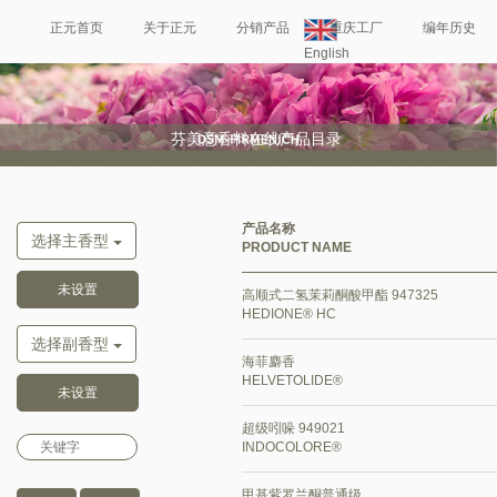
正元首页
关于正元
分销产品
重庆工厂
编年历史
English
正元往期
联系我们
芬美意香料在线产品目录
产品名称
选择主香型
PRODUCT NAME
高顺式二氢茉莉酮酸甲酯 947325
HEDIONE® HC
选择副香型
海菲麝香
HELVETOLIDE®
超级吲哚 949021
INDOCOLORE®
甲基紫罗兰酮普通级